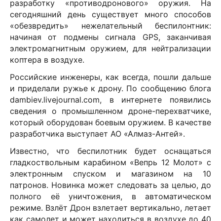
разработку «противодронового» оружия. На
сегодняшний день существует много способов
«обезвредить» нежелательный беспилонтник:
начиная от подмены сигнала
GPS
, заканчивая
электромагнитным оружием, для нейтрализации
коптера в воздухе.
Российские инженеры, как всегда, пошли дальше
и приделали ружье к дрону. По сообщению блога
dambiev.livejournal.com, в интернете появились
сведения о промышленном дроне-перехватчике,
который оборудован боевым оружием. В качестве
разработчика выступает АО «Алмаз-Антей».
Известно, что беспилотник будет оснащаться
гладкоствольным карабином «Вепрь 12 Молот» с
электронным спуском и магазином на 10
патронов. Новинка может следовать за целью, до
полного её уничтожения, в автоматическом
режиме. Взлёт Дрон взлетает вертикально, летает
как самолет и может находиться в воздухе до 40