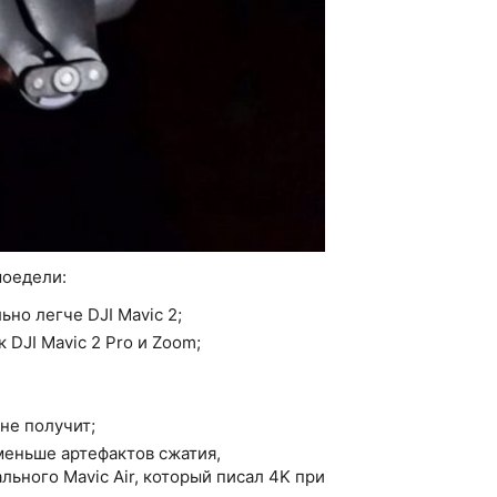
моедели:
ьно легче DJI Mavic 2;
 DJI Mavic 2 Pro и Zoom;
не получит;
меньше артефактов сжатия,
ьного Mavic Air, который писал 4K при