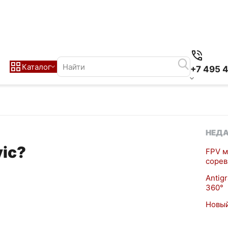
Каталог
+7 495 
НЕДА
ic?
FPV м
сорев
Antig
360°
Новый