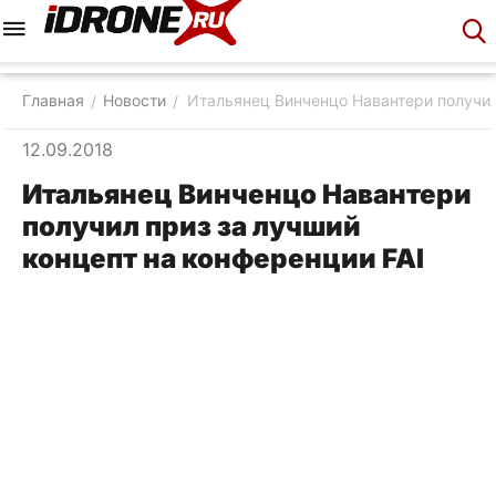
Меню
Корзина
Аккаунт
Контакты
Главная
Новости
Итальянец Винченцо Навантери получил
/
/
12.09.2018
Итальянец Винченцо Навантери
получил приз за лучший
концепт на конференции FAI