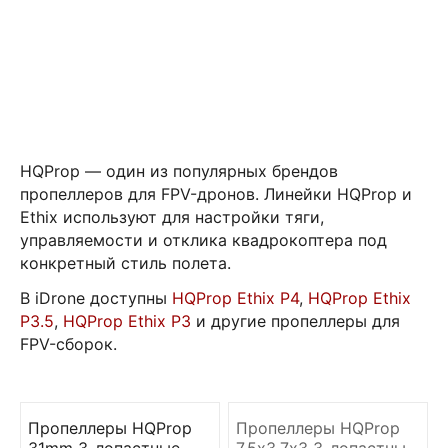
HQProp — один из популярных брендов
пропеллеров для FPV-дронов. Линейки HQProp и
Ethix используют для настройки тяги,
управляемости и отклика квадрокоптера под
конкретный стиль полета.
В iDrone доступны
HQProp Ethix P4
,
HQProp Ethix
P3.5
,
HQProp Ethix P3
и другие пропеллеры для
FPV-сборок.
Пропеллеры HQProp
Пропеллеры HQProp