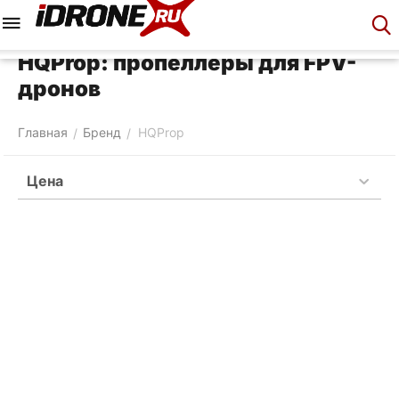
Меню
Корзина
Аккаунт
Контакты
HQProp: пропеллеры для FPV-
дронов
Главная
Бренд
HQProp
/
/
Цена