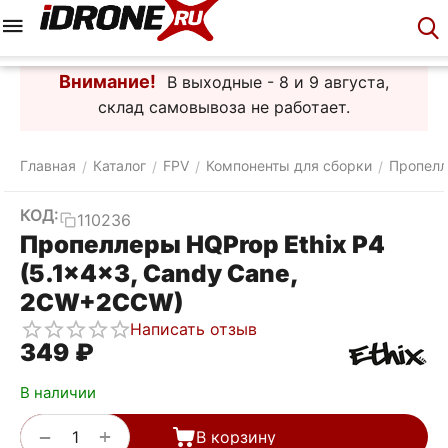
Меню
Корзина
Аккаунт
Контакты
Внимание!
В выходные - 8 и 9 августа,
склад самовывоза не работает.
Главная
Каталог
FPV
Компоненты для сборки
Пропел
/
/
/
/
КОД:
110236
Пропеллеры HQProp Ethix P4
(5.1x4x3, Candy Cane,
2CW+2CCW)
Написать отзыв
‍349‍
₽
В наличии
+
−
В корзину