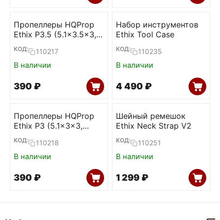
Пропеллеры HQProp
Набор инструментов
Ethix P3.5 (5.1x3.5x3,
Ethix Tool Case
RAD Berry,
КОД:
КОД:
110217
110235
2CW+2CCW)
В наличии
В наличии
‍390‍
₽
4 490
₽
Пропеллеры HQProp
Шейный ремешок
Ethix P3 (5.1x3x3,
Ethix Neck Strap V2
Peanut Butter & Jelly,
КОД:
КОД:
110218
110251
2CW+2CCW)
В наличии
В наличии
‍390‍
₽
1 299
₽