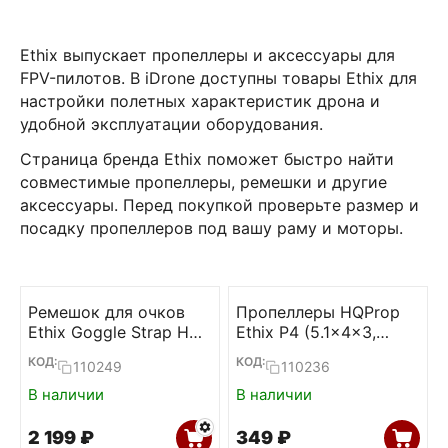
Ethix выпускает пропеллеры и аксессуары для
FPV-пилотов. В iDrone доступны товары Ethix для
настройки полетных характеристик дрона и
удобной эксплуатации оборудования.
Страница бренда Ethix поможет быстро найти
совместимые пропеллеры, ремешки и другие
аксессуары. Перед покупкой проверьте размер и
посадку пропеллеров под вашу раму и моторы.
Ремешок для очков
Пропеллеры HQProp
Ethix Goggle Strap HD
Ethix P4 (5.1x4x3,
V3
Candy Cane,
КОД:
КОД:
110249
110236
2CW+2CCW)
В наличии
В наличии
2 199
₽
‍349‍
₽