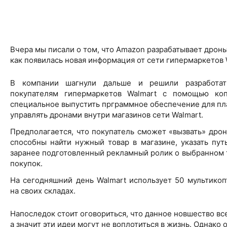
Вчера мы писали о том, что
Amazon
разрабатывает дроны
как появилась новая информация от сети гипермаркетов
В компании шагнули дальше и решили разработать
покупателям гипермаркетов
Walmart
с помощью копт
специальное выпустить прграммное обеспечение для п
управлять дронами внутри магазинов сети Walmart.
Предполагается, что покупатель сможет «вызвать» дро
способны найти нужный товар в магазине, указать пут
заранее подготовленный рекламный ролик о выбранном то
покупок.
На сегодняшний день
Walmart
использует 50 мультикоп
на своих складах.
Напоследок стоит оговориться, что данное новшество вс
а значит эти идеи могут не воплотиться в жизнь. Однако