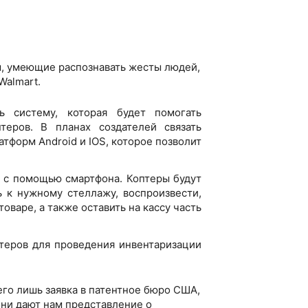
, умеющие распознавать жесты людей,
Walmart
.
 систему, которая будет помогать
еров. В планах создателей связать
латформ
Android
и
IOS
, которое позволит
н с помощью смартфона. Коптеры будут
ь к нужному стеллажу, воспроизвести,
варе, а также оставить на кассу часть
теров для проведения инвентаризации
его лишь заявка в патентное бюро США,
 они дают нам представление о