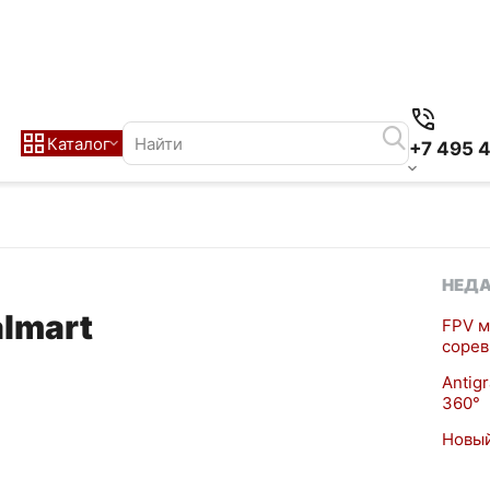
Каталог
+7 495 
НЕДА
lmart
FPV м
сорев
Antig
360°
Новый