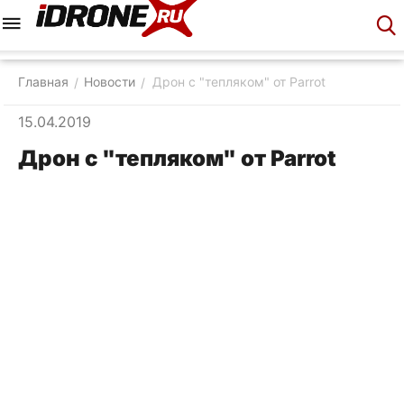
Меню
Корзина
Аккаунт
Контакты
Главная
Новости
Дрон с "тепляком" от Parrot
/
/
15.04.2019
Дрон с "тепляком" от Parrot