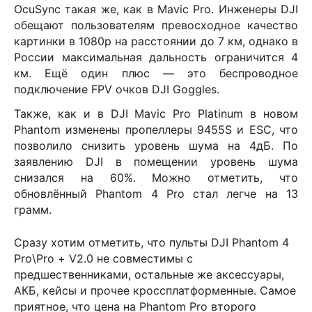
OcuSync
такая же, как в
Mavic
Pro
. Инженеры DJI
обещают пользователям превосходное качество
картинки в 1080p на расстоянии до 7 км, однако в
России максимальная дальность ограничится 4
км. Ещё один плюс — это беспроводное
подключение FPV очков
DJI
Goggles
.
Также, как и в
DJI
Mavic
Pro
Platinum
в новом
Phantom
изменены пропеллеры 9455
S
и
ESC
, что
позволило снизить уровень шума на 4дБ. По
заявлению
DJI
в помещении уровень шума
снизался на 60%. Можно отметить, что
обновлённый
Phantom
4
Pro
стал легче на 13
грамм.
Сразу хотим отметить, что пульты
DJI
Phantom
4
Pro
\
Pro
+
V
2.0 не совместимы с
предшественниками, остальные же аксессуары,
АКБ, кейсы и прочее кроссплатформенные. Самое
приятное, что цена на
Phantom
Pro
второго