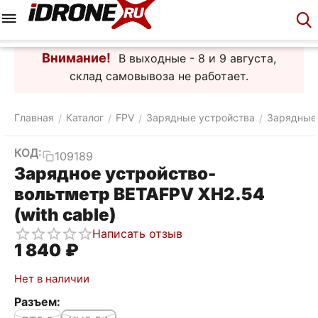
Меню
Корзина
Аккаунт
Контакты
Внимание!
В выходные - 8 и 9 августа,
склад самовывоза не работает.
Главная
Каталог
FPV
Зарядные устройства
Зарядные
/
/
/
/
КОД:
109189
Зарядное устройство-
вольтметр BETAFPV XH2.54
(with cable)
Написать отзыв
1 840
₽
Нет в наличии
Разъем: