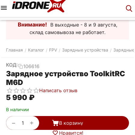
Меню
Корзина
Аккаунт
Контакты
Внимание!
В выходные - 8 и 9 августа,
склад самовывоза не работает.
Главная
Каталог
FPV
Зарядные устройства
Зарядные
/
/
/
/
КОД:
106616
Зарядное устройство ToolkitRC
M6D
Написать отзыв
5 990
₽
В наличии
+
−
В корзину
Нравится!