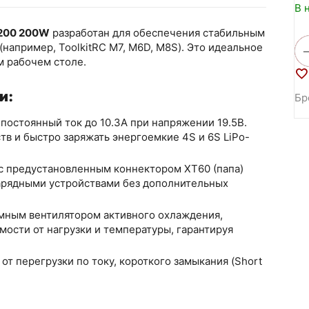
В 
P200 200W
разработан для обеспечения стабильным
например, ToolkitRC M7, M6D, M8S). Это идеальное
м рабочем столе.
и:
Бр
постоянный ток до 10.3А при напряжении 19.5В.
тв и быстро заряжать энергоемкие 4S и 6S LiPo-
с предустановленным коннектором XT60 (папа)
арядными устройствами без дополнительных
ным вентилятором активного охлаждения,
мости от нагрузки и температуры, гарантируя
от перегрузки по току, короткого замыкания (Short