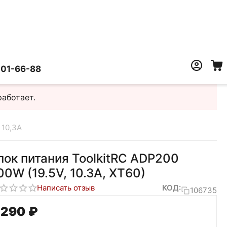
401-66-88
работает.
 10,3А
лок питания ToolkitRC ADP200
00W (19.5V, 10.3A, XT60)
Написать отзыв
КОД:
106735
 290
₽