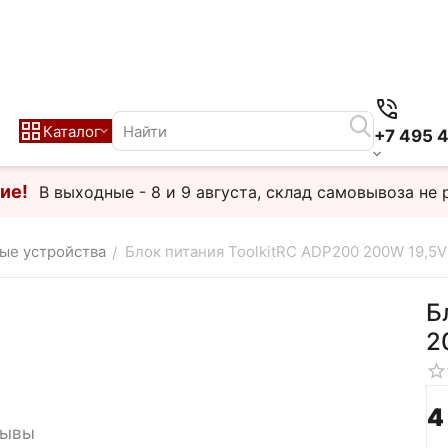
Каталог
+7 495 
ие!
В выходные - 8 и 9 августа, склад самовывоза не 
ые устройства
Блок питания ToolkitRC ADP200 200W 19,5V
/
Б
2
4
зывы