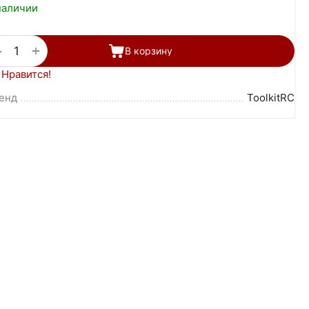
наличии
+
−
В корзину
Нравится!
енд
ToolkitRC