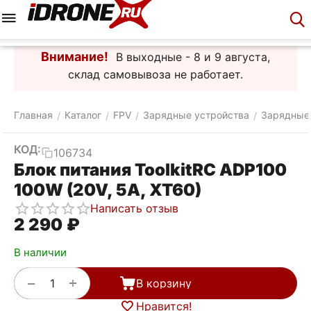
Меню
Корзина
Аккаунт
Контакты
Внимание!
В выходные - 8 и 9 августа,
склад самовывоза не работает.
Главная
Каталог
FPV
Зарядные устройства
Зарядные
/
/
/
/
КОД:
106734
Блок питания ToolkitRC ADP100
100W (20V, 5A, XT60)
Написать отзыв
2 290
₽
В наличии
+
−
В корзину
Нравится!