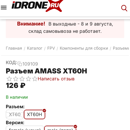
Меню
Корзина
Аккаунт
Контакты
Внимание!
В выходные - 8 и 9 августа,
склад самовывоза не работает.
Главная
Каталог
FPV
Компоненты для сборки
Разъемы
/
/
/
/
КОД:
109109
Разъем AMASS XT60H
Написать отзыв
‍126‍
₽
В наличии
Разъем:
XT60
XT60H
Версия: