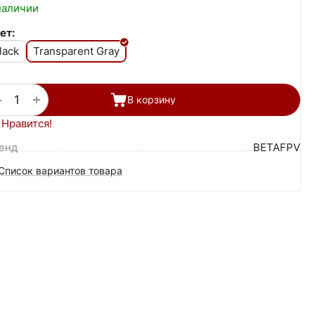
наличии
ет:
lack
Transparent Gray
+
−
В корзину
Нравится!
енд
BETAFPV
Список вариантов товара