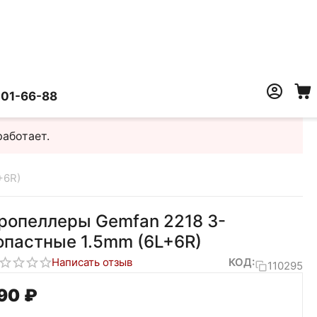
401-66-88
работает.
+6R)
ропеллеры Gemfan 2218 3-
опастные 1.5mm (6L+6R)
Написать отзыв
КОД:
110295
90‍
₽