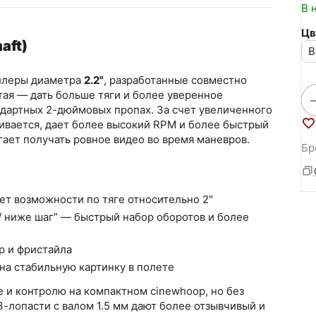
В 
Цв
aft)
B
ллеры диаметра
2.2"
, разработанные совместно
тая — дать больше тяги и более уверенное
ндартных 2-дюймовых пропах. За счет увеличенного
ивается, дает более высокий RPM и более быстрый
гает получать ровное видео во время маневров.
Бр
яет возможности по тяге относительно 2"
/ ниже шаг” — быстрый набор оборотов и более
op и фристайла
 на стабильную картинку в полете
е и контролю на компактном cinewhoop, но без
 3-лопасти с валом 1.5 мм дают более отзывчивый и