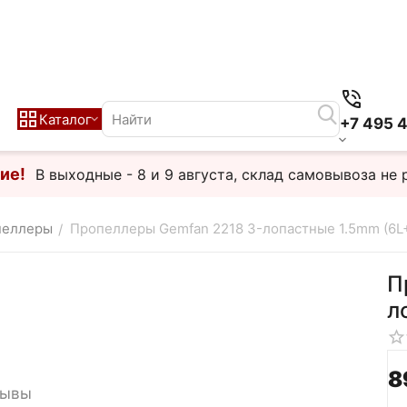
Каталог
+7 495 
ие!
В выходные - 8 и 9 августа, склад самовывоза не 
пеллеры
Пропеллеры Gemfan 2218 3-лопастные 1.5mm (6L
/
П
л
‍8
зывы