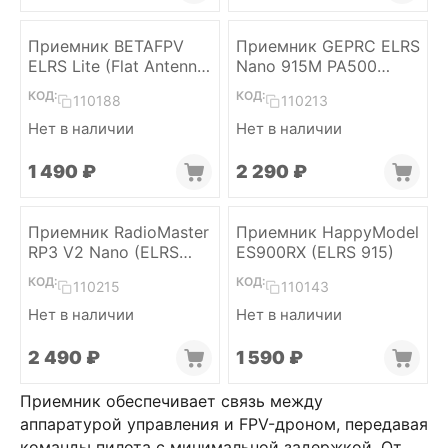
Приемник BETAFPV
Приемник GEPRC ELRS
ELRS Lite (Flat Antenna
Nano 915M PA500
v1.2)
(ELRS 915)
КОД:
КОД:
110188
110213
Нет в наличии
Нет в наличии
1 490
₽
2 290
₽
Приемник RadioMaster
Приемник HappyModel
RP3 V2 Nano (ELRS
ES900RX (ELRS 915)
2.4)
КОД:
КОД:
110215
110143
Нет в наличии
Нет в наличии
2 490
₽
1 590
₽
Приемник обеспечивает связь между
аппаратурой управления и FPV-дроном, передавая
команды пилота с минимальной задержкой. От