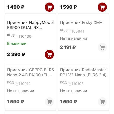
1 490
₽
1 590
₽
Приемник HappyModel
Приемник Frsky XM+
ES900 DUAL RX
КОД:
105841
Diversity (ELRS 915)
КОД:
110430
Нет в наличии
В наличии
2 191
₽
2 390
₽
Приемник GEPRC ELRS
Приемник RadioMaster
Nano 2.4G PA100 (ELRS
RP1 V2 Nano (ELRS 2.4)
2.4)
КОД:
КОД:
110012
110105
Нет в наличии
Нет в наличии
1 590
₽
1 690
₽