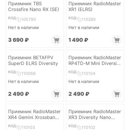
Приемник TBS
Приемник RadioMaster
Crossfire Nano RX (SE)
XR1 (ELRS)
КОД:
КОД:
105790
110280
Нет в наличии
Нет в наличии
3 690
₽
1 490
₽
Приемник BETAFPV
Приемник RadioMaster
SuperD ELRS Diversity
RP4TD-M Mini Diversity
(ELRS 2.4)
КОД:
КОД:
110068
110104
Нет в наличии
Нет в наличии
2 490
₽
2 490
₽
Приемник RadioMaster
Приемник RadioMaster
XR4 Gemini Xrossband
XR3 Diversity Nano
(ELRS, Dual-Band)
(ELRS, 2 x Dual-Band)
КОД:
КОД:
110103
110102