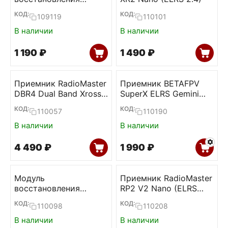
прошивки ELRS
КОД:
КОД:
109119
110101
приемников (BETAFPV)
В наличии
В наличии
1 190
₽
1 490
₽
Приемник RadioMaster
Приемник BETAFPV
DBR4 Dual Band Xross
SuperX ELRS Gemini
Gemini ELRS
Xross
КОД:
КОД:
110057
110190
В наличии
В наличии
4 490
₽
1 990
₽
Модуль
Приемник RadioMaster
восстановления
RP2 V2 Nano (ELRS
прошивки ELRS
2.4)
КОД:
КОД:
110098
110208
приемников
(RadioMaster)
В наличии
В наличии