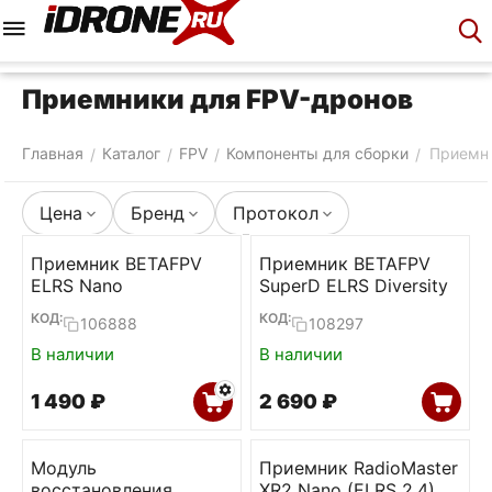
Меню
Корзина
Аккаунт
Контакты
Приемники для FPV-дронов
Главная
Каталог
FPV
Компоненты для сборки
Приемн
/
/
/
/
Цена
Бренд
Протокол
Приемник BETAFPV
Приемник BETAFPV
ELRS Nano
SuperD ELRS Diversity
КОД:
КОД:
106888
108297
В наличии
В наличии
1 490
₽
2 690
₽
Модуль
Приемник RadioMaster
восстановления
XR2 Nano (ELRS 2.4)