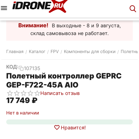
Меню
Корзина
Аккаунт
Контакты
Внимание!
В выходные - 8 и 9 августа,
склад самовывоза не работает.
Главная
Каталог
FPV
Компоненты для сборки
Полетны
/
/
/
/
КОД:
107135
Полетный контроллер GEPRC
GEP-F722-45A AIO
Написать отзыв
17 749
₽
Нет в наличии
Нравится!