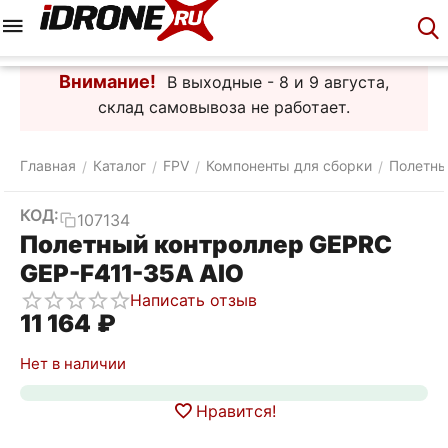
Меню
Корзина
Аккаунт
Контакты
Внимание!
В выходные - 8 и 9 августа,
склад самовывоза не работает.
Главная
Каталог
FPV
Компоненты для сборки
Полетны
/
/
/
/
КОД:
107134
Полетный контроллер GEPRC
GEP-F411-35A AIO
Написать отзыв
11 164
₽
Нет в наличии
Нравится!