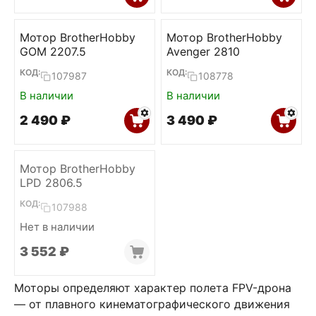
Мотор BrotherHobby
Мотор BrotherHobby
GOM 2207.5
Avenger 2810
КОД:
КОД:
107987
108778
В наличии
В наличии
2 490
₽
3 490
₽
Мотор BrotherHobby
LPD 2806.5
КОД:
107988
Нет в наличии
3 552
₽
Моторы определяют характер полета FPV-дрона
— от плавного кинематографического движения