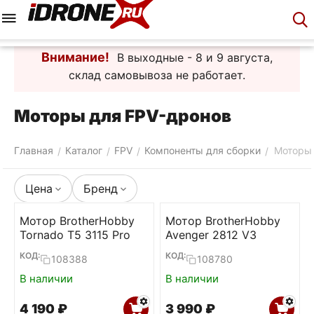
Меню
Корзина
Аккаунт
Контакты
Внимание!
В выходные - 8 и 9 августа,
склад самовывоза не работает.
Моторы для FPV-дронов
Главная
Каталог
FPV
Компоненты для сборки
Моторы
/
/
/
/
Цена
Бренд
Мотор BrotherHobby
Мотор BrotherHobby
Tornado T5 3115 Pro
Avenger 2812 V3
КОД:
КОД:
108388
108780
В наличии
В наличии
4 190
₽
3 990
₽