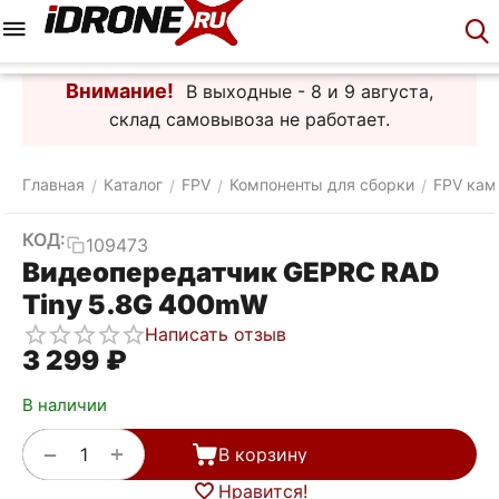
Меню
Корзина
Аккаунт
Контакты
Внимание!
В выходные - 8 и 9 августа,
склад самовывоза не работает.
Главная
Каталог
FPV
Компоненты для сборки
FPV кам
/
/
/
/
КОД:
109473
Видеопередатчик GEPRC RAD
Tiny 5.8G 400mW
Написать отзыв
3 299
₽
В наличии
+
−
В корзину
Нравится!