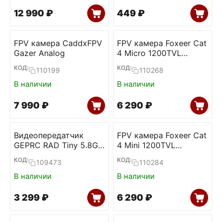
12 990
₽
‍449‍
₽
FPV камера CaddxFPV
FPV камера Foxeer Cat
Gazer Analog
4 Micro 1200TVL
StarLight
КОД:
КОД:
110199
110268
В наличии
В наличии
7 990
₽
6 290
₽
Видеопередатчик
FPV камера Foxeer Cat
GEPRC RAD Tiny 5.8G
4 Mini 1200TVL
400mW
StarLight
КОД:
КОД:
109473
110284
В наличии
В наличии
3 299
₽
6 290
₽