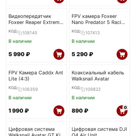
Видеопередатчик
FPV камера Foxeer
Foxeer Reaper Extreme
Nano Predator 5 Racing
v3 2.5W 4.9G-6G 80ch
Super WDR 4ms (Red)
КОД:
КОД:
108145
107413
VTx
В наличии
В наличии
5 990
₽
5 290
₽
FPV Камера Caddx Ant
Коаксиальный кабель
Lite (4:3)
Walksnail Avatar
КОД:
КОД:
106359
109822
В наличии
В наличии
1 990
₽
‍890‍
₽
Цифровая система
Цифровая система DJI
Walksnail Avatar GT Kit
O4 Air Unit