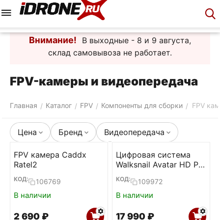
Меню
Корзина
Аккаунт
Контакты
Внимание!
В выходные - 8 и 9 августа,
склад самовывоза не работает.
FPV-камеры и видеопередача
Главная
Каталог
FPV
Компоненты для сборки
FPV кам
/
/
/
/
Цена
Бренд
Видеопередача
FPV камера Caddx
Цифровая система
Ratel2
Walksnail Avatar HD Pro
Kit
КОД:
КОД:
106769
109972
В наличии
В наличии
2 690
₽
17 990
₽