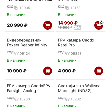
(Dual antenna)
КОД:
КОД:
110035
110173
В наличии
В наличии
14 990
₽
20 990
₽
16 990
₽
-12%
Видеопередатчик
FPV камера Caddx
Foxeer Reaper Infinity
Ratel Pro
v2 5W 4.9-6G 80ch VTx
КОД:
КОД:
109124
109823
В наличии
В наличии
10 990
₽
4 990
₽
FPV камера CaddxFPV
Светофильтр Walksnail
Farsight Analog
Moonlight (ND32)
КОД:
КОД:
110200
110202
В наличии
В наличии