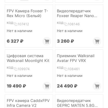
FPV Камера Foxeer T-
Видеопередатчик
Rex Micro (Белый)
Foxeer Reaper Nano
VTX
КОД:
КОД:
107412
108146
Нет в наличии
Нет в наличии
6 327
₽
3 260
₽
Цифровая система
Приемник Walksnail
Walksnail Moonlight Kit
Avatar FPV VRX
КОД:
КОД:
109974
108461
Нет в наличии
Нет в наличии
19 490
₽
24 490
₽
FPV камера CaddxFPV
Видеопередатчик
Infra Camera V2
GEPRC MATEN 5.8G