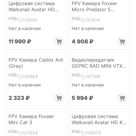
Цифровая система
FPV Камера Foxeer
Walksnail Avatar HD
Micro Predator 5
Nano Kit V3
(Красный) (Full Case)
КОД:
КОД:
110000
107414
Нет в наличии
Нет в наличии
11 990
₽
4 908
₽
FPV Камера Caddx Ant
Видеопередатчик
(Grey)
GEPRC RAD MINI VTX
5,8 ГГц 1 Вт
КОД:
КОД:
106964
107768
Нет в наличии
Нет в наличии
2 323
₽
5 994
₽
FPV Камера Foxeer
Цифровая система
Mini Cat 3
Walksnail Avatar HD Kit
V2
КОД:
КОД:
107854
109973