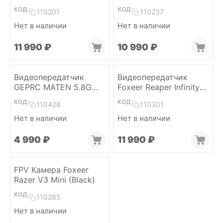
5W VTX PRO
КОД:
КОД:
110201
110237
Нет в наличии
Нет в наличии
11 990
₽
10 990
₽
Видеопередатчик
Видеопередатчик
GEPRC MATEN 5.8G
Foxeer Reaper Infinity
2.5W VTX
10W 4.9G-6G 80CH VTx
КОД:
КОД:
110428
110301
Нет в наличии
Нет в наличии
4 990
₽
11 990
₽
FPV Камера Foxeer
Razer V3 Mini (Black)
КОД:
110285
Нет в наличии