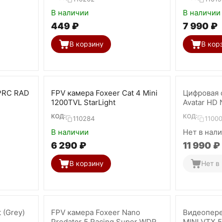
В наличии
В наличии
‍449‍
₽
7 990
₽
В корзину
В кор
PRC RAD
FPV камера Foxeer Cat 4 Mini
Цифровая 
1200TVL StarLight
Avatar HD 
КОД:
КОД:
110284
1100
В наличии
Нет в нал
6 290
₽
11 990
₽
В корзину
Нет в
 (Grey)
FPV камера Foxeer Nano
Видеопер
Predator 5 Racing Super WDR
MINI VTX 5