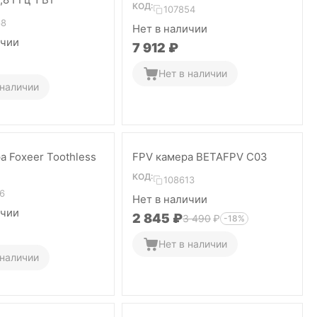
КОД:
107854
68
Нет в наличии
ичии
7 912
₽
Нет в наличии
 наличии
а Foxeer Toothless
FPV камера BETAFPV C03
КОД:
108613
6
Нет в наличии
ичии
2 845
₽
3 490
₽
-18%
Нет в наличии
 наличии