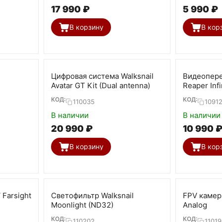
17 990
₽
5 990
₽
В корзину
В кор
Цифровая система Walksnail
Видеопере
Avatar GT Kit (Dual antenna)
Reaper Inf
80ch VTx
КОД:
КОД:
110035
1091
В наличии
В наличии
20 990
₽
10 990
В корзину
В кор
Farsight
Светофильтр Walksnail
FPV камер
Moonlight (ND32)
Analog
КОД:
КОД:
110202
11019