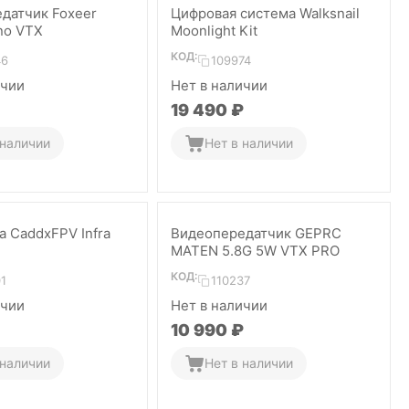
датчик Foxeer
Цифровая система Walksnail
no VTX
Moonlight Kit
КОД:
46
109974
ичии
Нет в наличии
19 490
₽
 наличии
Нет в наличии
а CaddxFPV Infra
Видеопередатчик GEPRC
MATEN 5.8G 5W VTX PRO
КОД:
1
110237
ичии
Нет в наличии
10 990
₽
 наличии
Нет в наличии