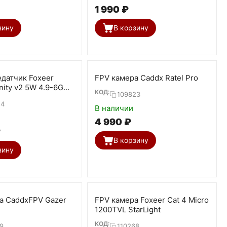
1 990
₽
зину
В корзину
датчик Foxeer
FPV камера Caddx Ratel Pro
inity v2 5W 4.9-6G
КОД:
109823
24
В наличии
4 990
₽
₽
В корзину
зину
а CaddxFPV Gazer
FPV камера Foxeer Cat 4 Micro
1200TVL StarLight
КОД:
9
110268