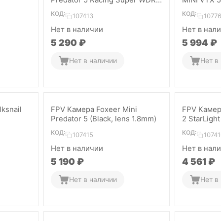
4ms (Red)
КОД:
КОД:
107413
1077
Нет в наличии
Нет в нал
5 290
₽
5 994
₽
Нет в наличии
Нет в
ksnail
FPV Камера Foxeer Mini
FPV Камер
Predator 5 (Black, lens 1.8mm)
2 StarLight
КОД:
КОД:
107415
10741
Нет в наличии
Нет в нал
5 190
₽
4 561
₽
Нет в наличии
Нет в