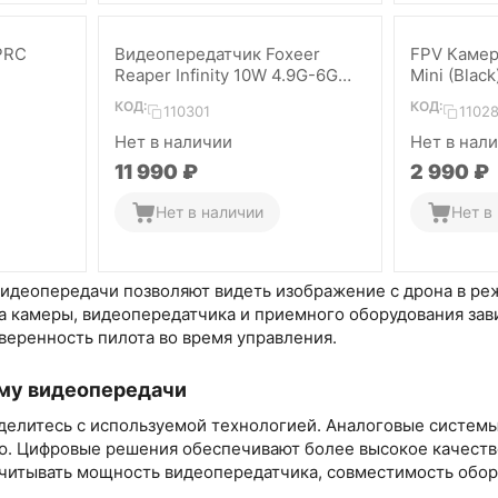
PRC
Видеопередатчик Foxeer
FPV Камер
Reaper Infinity 10W 4.9G-6G
Mini (Black
80CH VTx
КОД:
КОД:
110301
1102
Нет в наличии
Нет в нал
11 990
₽
2 990
₽
Нет в наличии
Нет в
видеопередачи позволяют видеть изображение с дрона в ре
а камеры, видеопередатчика и приемного оборудования зав
веренность пилота во время управления.
му видеопередачи
делитесь с используемой технологией. Аналоговые систем
ю. Цифровые решения обеспечивают более высокое качеств
учитывать мощность видеопередатчика, совместимость обору