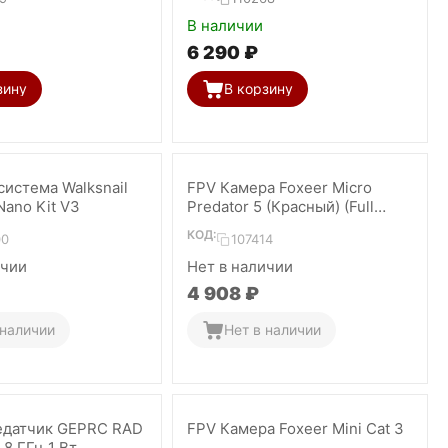
В наличии
6 290
₽
зину
В корзину
система Walksnail
FPV Камера Foxeer Micro
Nano Kit V3
Predator 5 (Красный) (Full
Case)
КОД:
00
107414
ичии
Нет в наличии
4 908
₽
 наличии
Нет в наличии
едатчик GEPRC RAD
FPV Камера Foxeer Mini Cat 3
,8 ГГц 1 Вт