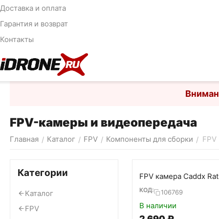
Доставка и оплата
Гарантия и возврат
Контакты
Вниман
FPV-камеры и видеопередача
Главная
Каталог
FPV
Компоненты для сборки
FPV 
/
/
/
/
Категории
FPV камера Caddx Rat
КОД:
106769
Каталог
В наличии
FPV
2 690
₽