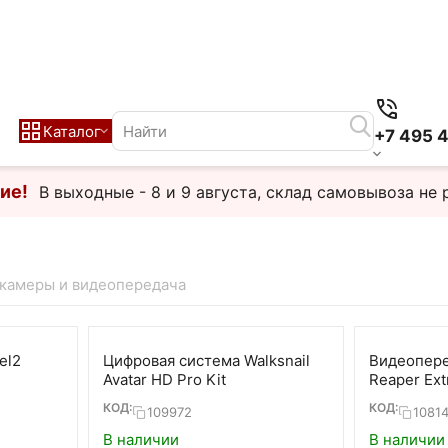
Каталог
+7 495 
ие!
В выходные - 8 и 9 августа, склад самовывоза не 
камеры и видеопередача
el2
Цифровая система Walksnail
Видеопере
Avatar HD Pro Kit
Reaper Ext
6G 80ch V
КОД:
КОД:
109972
1081
В наличии
В наличии