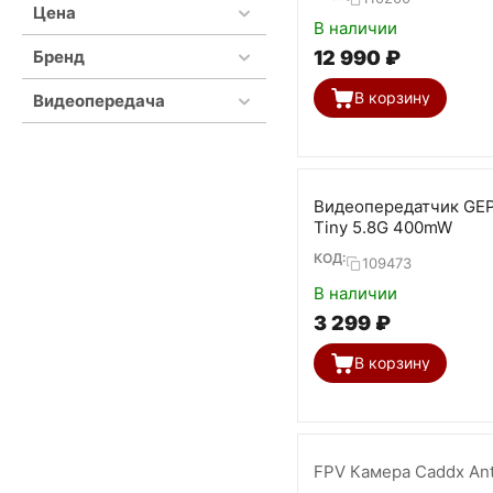
Цена
В наличии
Бренд
12 990
₽
В корзину
Видеопередача
Видеопередатчик GE
Tiny 5.8G 400mW
КОД:
109473
В наличии
3 299
₽
В корзину
FPV Камера Caddx Ant