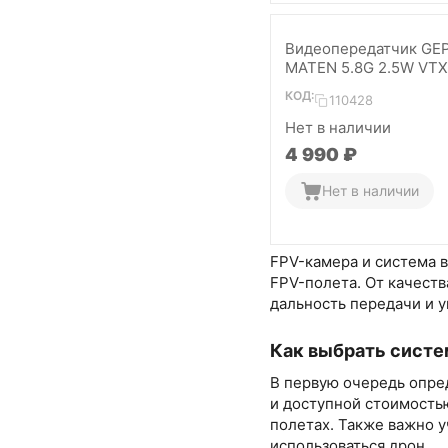
Видеопередатчик GE
MATEN 5.8G 2.5W VTX
КОД:
110428
Нет в наличии
4 990
₽
Нет в наличии
FPV-камера и система 
FPV-полета. От качеств
дальность передачи и у
Как выбрать систе
В первую очередь опре
и доступной стоимость
полетах. Также важно 
использоваться дрон.