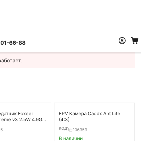
401-66-88
работает.
датчик Foxeer
FPV Камера Caddx Ant Lite
reme v3 2.5W 4.9G-
(4:3)
Tx
КОД:
45
106359
В наличии