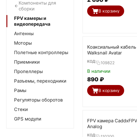
Компоненты для
сборки
В корзину
FPV камеры и
видеопередача
Антенны
Моторы
Коаксиальный кабель
Полетные контроллеры
Walksnail Avatar
КОД:
Приемники
109822
В наличии
Пропеллеры
‍890‍
₽
Разъемы, переходники
Рамы
В корзину
Регуляторы оборотов
Стеки
GPS модули
FPV камера CaddxFPV 
Analog
КОД:
110200