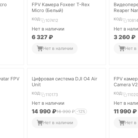
cro
FPV Камера Foxeer T-Rex
Видеопере
Micro (Белый)
Reaper Na
КОД:
КОД:
107412
1081
Нет в наличии
Нет в нал
6 327
₽
3 260
₽
Нет в наличии
Нет в
vatar FPV
Цифровая система DJI O4 Air
FPV камер
Unit
Camera V2
КОД:
КОД:
110173
11020
Нет в наличии
Нет в нал
14 990
₽
11 990
₽
16 990
₽
-12%
Нет в наличии
Нет в