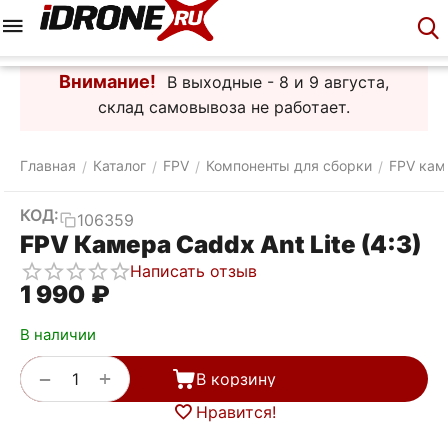
Меню
Корзина
Аккаунт
Контакты
Внимание!
В выходные - 8 и 9 августа,
склад самовывоза не работает.
Главная
Каталог
FPV
Компоненты для сборки
FPV кам
/
/
/
/
КОД:
106359
FPV Камера Caddx Ant Lite (4:3)
Написать отзыв
1 990
₽
В наличии
+
−
В корзину
Нравится!