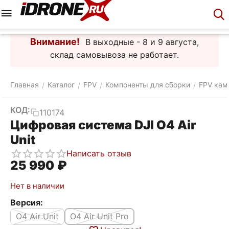
Меню
Корзина
Аккаунт
Контакты
Внимание!
В выходные - 8 и 9 августа,
склад самовывоза не работает.
Главная
Каталог
FPV
Компоненты для сборки
FPV кам
/
/
/
/
КОД:
110174
Цифровая система DJI O4 Air
Unit
Написать отзыв
25 990
₽
Нет в наличии
Версия:
O4 Air Unit
O4 Air Unit Pro