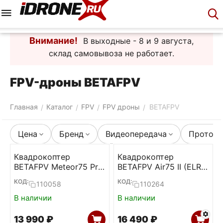
Меню
Корзина
Аккаунт
Контакты
Внимание!
В выходные - 8 и 9 августа,
склад самовывоза не работает.
FPV-дроны BETAFPV
Главная
Каталог
FPV
FPV дроны
BETAFPV
/
/
/
/
Цена
Бренд
Видеопередача
Протоко
Квадрокоптер
Квадрокоптер
BETAFPV Meteor75 Pro
BETAFPV Air75 II (ELRS
(ELRS 2.4)
2.4)
КОД:
КОД:
110058
110264
В наличии
В наличии
13 990
₽
16 490
₽