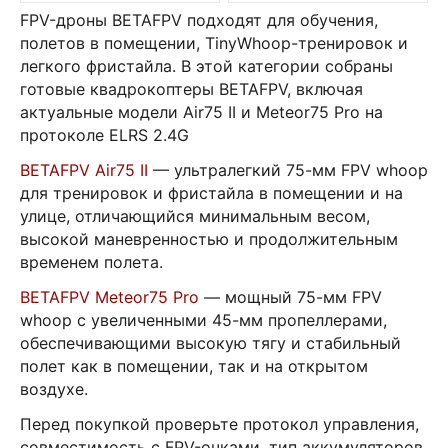
FPV-дроны BETAFPV подходят для обучения,
полетов в помещении, TinyWhoop-тренировок и
легкого фристайла. В этой категории собраны
готовые квадрокоптеры BETAFPV, включая
актуальные модели Air75 II и Meteor75 Pro на
протоколе ELRS 2.4G
BETAFPV Air75 II
— ультралегкий 75-мм FPV whoop
для тренировок и фристайла в помещении и на
улице, отличающийся минимальным весом,
высокой маневренностью и продолжительным
временем полета.
BETAFPV Meteor75 Pro
— мощный 75-мм FPV
whoop с увеличенными 45-мм пропеллерами,
обеспечивающими высокую тягу и стабильный
полет как в помещении, так и на открытом
воздухе.
Перед покупкой проверьте протокол управления,
совместимость с FPV-очками, тип аккумуляторов