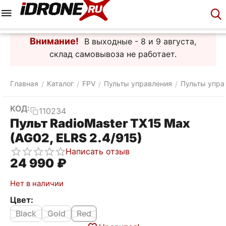
Меню
Корзина
Аккаунт
Контакты
Внимание!
В выходные - 8 и 9 августа,
склад самовывоза не работает.
Главная
Каталог
FPV
Пульты управления
Пульты упра
/
/
/
/
КОД:
110234
Пульт RadioMaster TX15 Max
(AG02, ELRS 2.4/915)
Написать отзыв
24 990
₽
Нет в наличии
Цвет:
Black
Gold
Red