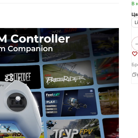
В 
Цв
L
Бр