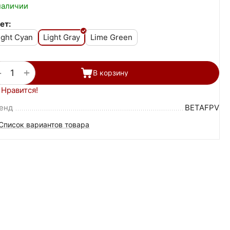
наличии
ет:
ight Cyan
Light Gray
Lime Green
+
−
В корзину
Нравится!
енд
BETAFPV
Список вариантов товара