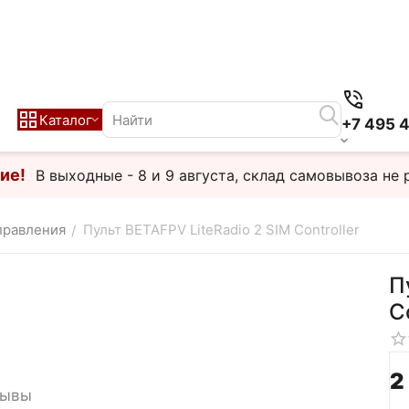
Каталог
+7 495 
ие!
В выходные - 8 и 9 августа, склад самовывоза не 
правления
Пульт BETAFPV LiteRadio 2 SIM Controller
/
П
C
2
зывы