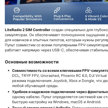
LiteRadio 2 SIM Controller
создан специально для глубоко
симуляторах. Он обеспечивает полноценное ощущение у
для новичков и опытных пилотов, которым нужны регуля
Пульт совместим со всеми популярными FPV-симулятор
работает напрямую через USB-C, обеспечивая стабильны
Основные возможности
Совместимость со всеми ключевыми FPV-симулят
DCL, TRYP FPV, Uncrashed, Phoenix RC 6.0, DJI Virtu
режима подключения: Joystick, Xbox и Dongle, что 
любой обучающей среды.
Удобное и надежное подключение через фронтальн
одному кабелю. Пульт определяется системой как с
быструю настройку на Windows, macOS и Android.
Точный отклик стиков LiteRadio.
Потенциометрическ