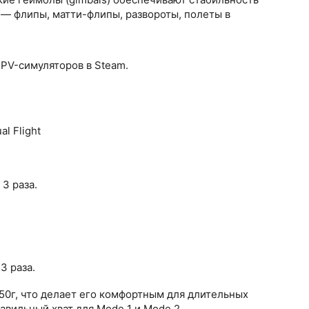
— флипы, матти-флипы, развороты, полеты в
FPV-симуляторов в Steam.
al Flight
3 раза.
3 раза.
150г, что делает его комфортным для длительных
вильный хват для Mode 1 и Mode 2.