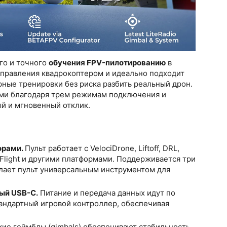
го и точного
обучения FPV-пилотированию
в
правления квадрокоптером и идеально подходит
рные тренировки без риска разбить реальный дрон.
ами благодаря трем режимам подключения и
й и мгновенный отклик.
орами.
Пульт работает с VelociDrone, Liftoff, DRL,
al Flight и другими платформами. Поддерживается три
делает пульт универсальным инструментом для
ый USB-C.
Питание и передача данных идут по
тандартный игровой контроллер, обеспечивая
ие геймблы (gimbals) обеспечивают стабильность