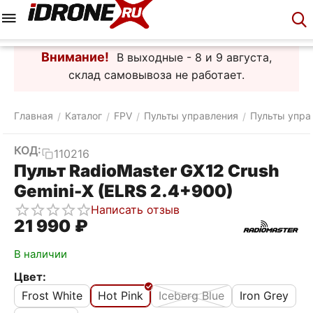
Меню
Корзина
Аккаунт
Контакты
Внимание!
В выходные - 8 и 9 августа,
склад самовывоза не работает.
Главная
Каталог
FPV
Пульты управления
Пульты упра
/
/
/
/
КОД:
110216
Пульт RadioMaster GX12 Crush
Gemini-X (ELRS 2.4+900)
Написать отзыв
21 990
₽
В наличии
Цвет:
Frost White
Hot Pink
Iceberg Blue
Iron Grey