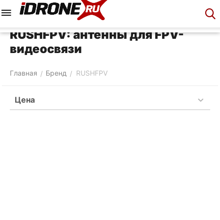
Меню
Корзина
Аккаунт
Контакты
RUSHFPV: антенны для FPV-
видеосвязи
Главная
Бренд
RUSHFPV
/
/
Цена