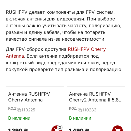
RUSHFPV делает компоненты для FPV-систем,
включая антенны для видеосвязи. При выборе
антенны важно учитывать частоту, поляризацию,
разъем и длину кабеля, чтобы не потерять
качество сигнала из-за несовместимости.
Для FPV-сборок доступна
RUSHFPV Cherry
Antenna
. Если антенна подбирается под
конкретный видеопередатчик или очки, перед
покупкой проверьте тип разъема и поляризацию.
Антенна RUSHFPV
Антенна RUSHFPV
Cherry Antenna
Cherry2 Antenna II 5.8G
(RHCP, SMA, 123mm)
КОД:
КОД:
110225
110233
В наличии
В наличии
1 290
₽
1 490
₽