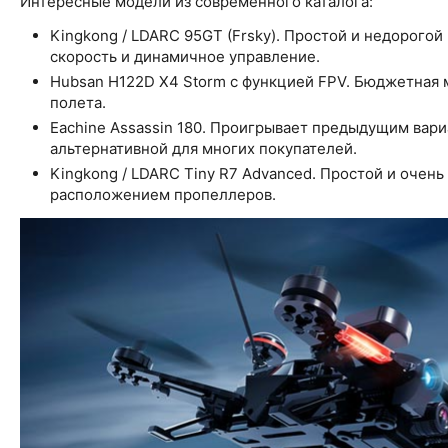
Интересные модели из современного каталога:
Kingkong / LDARC 95GT (Frsky). Простой и недорого
скорость и динамичное управление.
Hubsan H122D X4 Storm с функцией FPV. Бюджетная 
полета.
Eachine Assassin 180. Проигрывает предыдущим вари
альтернативной для многих покупателей.
Kingkong / LDARC Tiny R7 Advanced. Простой и очен
расположением пропеллеров.