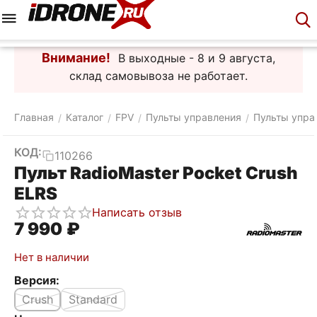
Меню
Корзина
Аккаунт
Контакты
Внимание!
В выходные - 8 и 9 августа,
склад самовывоза не работает.
Главная
Каталог
FPV
Пульты управления
Пульты упра
/
/
/
/
КОД:
110266
Пульт RadioMaster Pocket Crush
ELRS
Написать отзыв
7 990
₽
Нет в наличии
Версия:
Crush
Standard