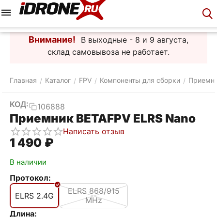
Меню
Корзина
Аккаунт
Контакты
Внимание!
В выходные - 8 и 9 августа,
склад самовывоза не работает.
Главная
Каталог
FPV
Компоненты для сборки
Приемн
/
/
/
/
КОД:
106888
Приемник BETAFPV ELRS Nano
Написать отзыв
1 490
₽
В наличии
Протокол:
ELRS 868/915
ELRS 2.4G
MHz
Длина: