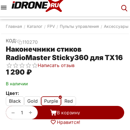
Меню
Корзина
Аккаунт
Контакты
Главная
Каталог
FPV
Пульты управления
Аксессуары
/
/
/
/
КОД:
110270
Наконечники стиков
RadioMaster Sticky360 для TX16
Написать отзыв
1 290
₽
В наличии
Цвет:
Black
Gold
Purple
Red
+
−
В корзину
Нравится!