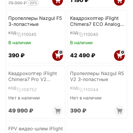
1 190
₽
79 990
₽
-20%
Пропеллеры Nazgul F5
Квадрокоптер iFlight
3-лопастные
Chimera7 ECO Analog
1.6W
КОД:
КОД:
110045
110040
В наличии
В наличии
‍390‍
₽
42 490
₽
Квадрокоптер iFlight
Пропеллеры Nazgul R5
Chimera7 Pro V2
V2 3-лопастные
Analog 1.6W
КОД:
КОД:
108752
110044
Нет в наличии
Нет в наличии
49 990
₽
‍390‍
₽
FPV видео-шлем iFlight