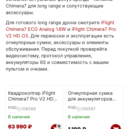
Chimera7 для long range и сопутствующие
аксессуары.
Для готового long range дрона смотрите
iFlight
Chimera7 ECO Analog 1.6W
и
iFlight Chimera7 Pro
V2 HD O3
. Для переноски и эксплуатации есть
огнеупорные сумки, аксессуары и элементы
обслуживания. Перед покупкой проверяйте
видеосистему, протокол управления,
аккумуляторы 6S и совместимость с вашим
пультом и очками.
Квадрокоптер iFlight
Огнеупорная сумка
Chimera7 Pro V2 HD
для аккумуляторов
O3
iFlight (Option A)
КОД:
КОД:
108586
106597
В наличии
В наличии
63 990
₽