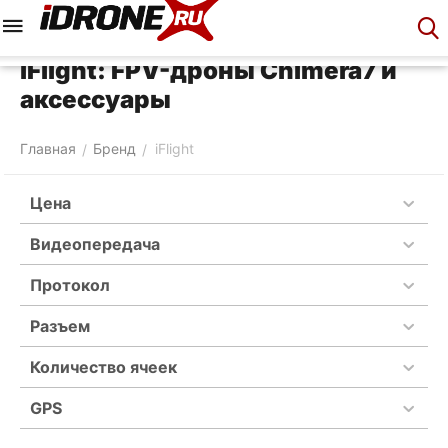
Меню
Корзина
Аккаунт
Контакты
iFlight: FPV-дроны Chimera7 и
аксессуары
Главная
Бренд
iFlight
/
/
Цена
Видеопередача
Протокол
Разъем
Количество ячеек
GPS