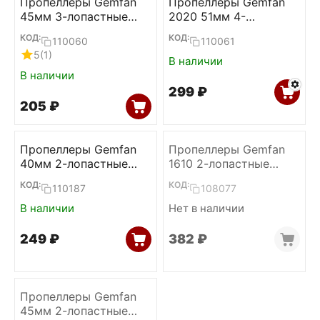
Пропеллеры Gemfan
Пропеллеры Gemfan
45мм 3-лопастные
2020 51мм 4-
1.5мм (Clear gray,
лопастные 1.5мм
КОД:
КОД:
110060
110061
2L+2R)
(4L+4R)
5
(1)
В наличии
В наличии
‍299‍
₽
‍205‍
₽
Пропеллеры Gemfan
Пропеллеры Gemfan
40мм 2-лопастные
1610 2-лопастные
1.0мм (Transparent,
1.5мм (Grey, 2L+2R)
КОД:
КОД:
110187
108077
2L+2R)
В наличии
Нет в наличии
‍249‍
₽
‍382‍
₽
Пропеллеры Gemfan
45мм 2-лопастные