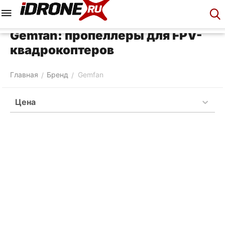
Меню
Корзина
Аккаунт
Контакты
Gemfan: пропеллеры для FPV-
квадрокоптеров
Главная
Бренд
Gemfan
/
/
Цена