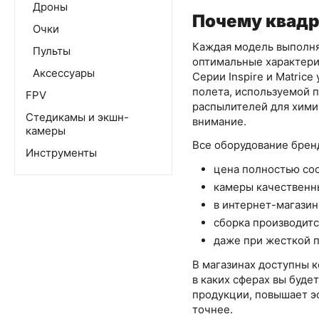
Дроны
Почему квадр
Очки
Каждая модель выполняе
Пульты
оптимальные характерис
Аксессуары
Серии Inspire и Matric
полета, используемой п
FPV
распылителей для химии
Стедикамы и экшн-
внимание.
камеры
Все оборудование брен
Инструменты
цена полностью со
камеры качественны
в интернет-магазин
сборка производитс
даже при жесткой п
В магазинах доступны к
в каких сферах вы буде
продукции, повышает эф
точнее.