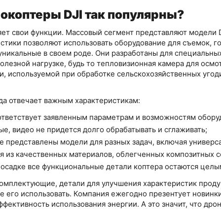
окоптеры DJI так популярны?
т свои функции. Массовый сегмент представляют модели DJI 
тики позволяют использовать оборудование для съемок, го
e уникальные в своем роде. Они разработаны для специальн
олезной нагрузке, будь то тепловизионная камера для осм
, используемой при обработке сельскохозяйственных угоди
да отвечает важным характеристикам:
ответствует заявленным параметрам и возможностям обору
е, видео не придется долго обрабатывать и сглаживать;
е представлены модели для разных задач, включая универс
я из качественных материалов, облегченных композитных с
осадке все функциональные детали коптера остаются целы
омплектующие, детали для улучшения характеристик продук
те его использовать. Компания ежегодно презентует новинк
фективность использования энергии. А это значит, что дро