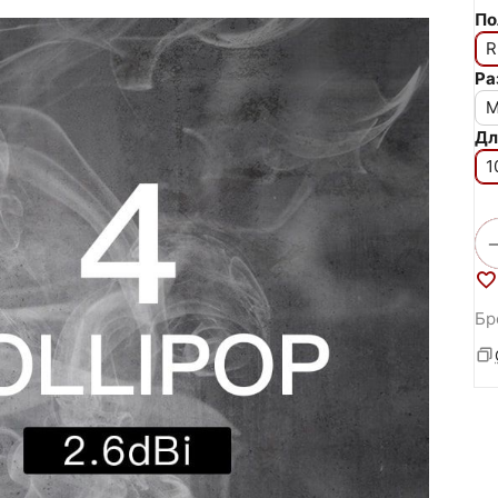
По
R
Ра
M
Дл
1
Бр