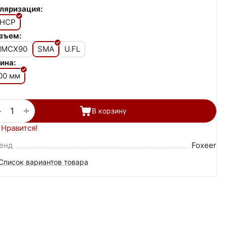
ляризация:
HCP
зъем:
MCX90
SMA
U.FL
ина:
00 мм
+
−
В корзину
Нравится!
енд
Foxeer
Список вариантов товара