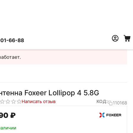
401-66-88
работает.
нтенна Foxeer Lollipop 4 5.8G
Написать отзыв
КОД:
110168
90‍
₽
наличии