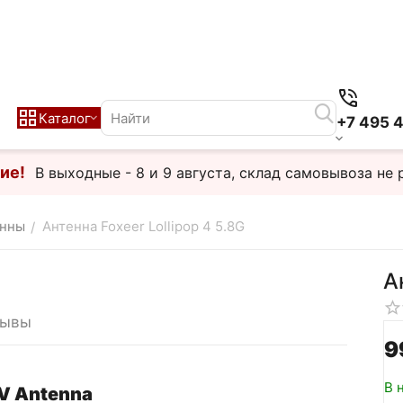
Каталог
+7 495 
ие!
В выходные - 8 и 9 августа, склад самовывоза не 
енны
Антенна Foxeer Lollipop 4 5.8G
/
А
зывы
‍9
В 
FPV Antenna