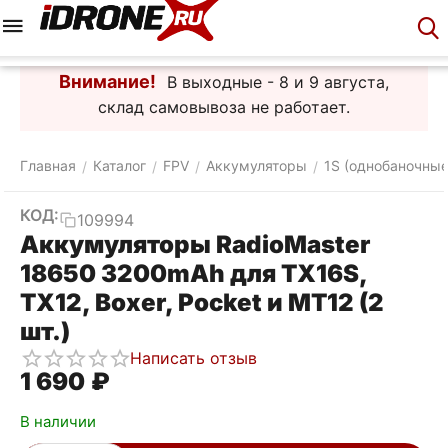
Меню
Корзина
Аккаунт
Контакты
Внимание!
В выходные - 8 и 9 августа,
склад самовывоза не работает.
Главная
Каталог
FPV
Аккумуляторы
1S (однобаночные
/
/
/
/
КОД:
109994
Аккумуляторы RadioMaster
18650 3200mAh для TX16S,
TX12, Boxer, Pocket и MT12 (2
шт.)
Написать отзыв
1 690
₽
В наличии