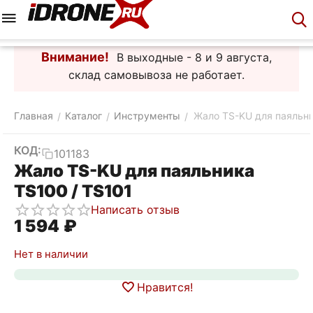
Меню
Корзина
Аккаунт
Контакты
Внимание!
В выходные - 8 и 9 августа,
склад самовывоза не работает.
Главная
Каталог
Инструменты
Жало TS-KU для паяльни
/
/
/
КОД:
101183
Жало TS-KU для паяльника
TS100 / TS101
Написать отзыв
1 594
₽
Нет в наличии
Нравится!