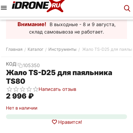
Меню
Корзина
Аккаунт
Контакты
Внимание!
В выходные - 8 и 9 августа,
склад самовывоза не работает.
Главная
Каталог
Инструменты
Жало TS-D25 для паяль
/
/
/
КОД:
105350
Жало TS-D25 для паяльника
TS80
Написать отзыв
2 996
₽
Нет в наличии
Нравится!