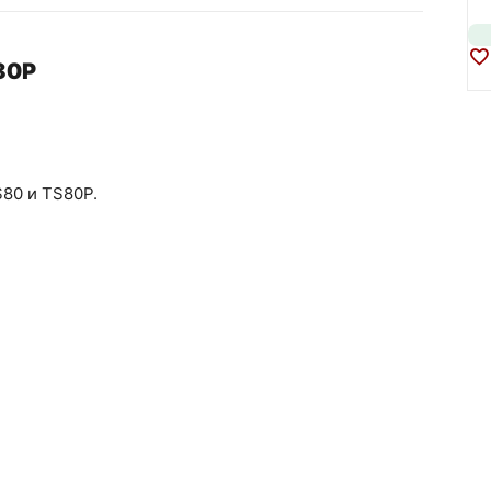
80P
S80 и TS80P.