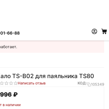
401-66-88
работает.
ало TS-B02 для паяльника TS80
Написать отзыв
КОД:
105349
 996
₽
т в наличии