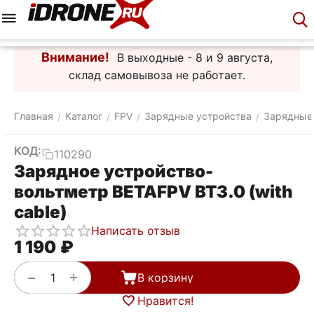
Меню
Корзина
Аккаунт
Контакты
Внимание!
В выходные - 8 и 9 августа,
склад самовывоза не работает.
Главная
Каталог
FPV
Зарядные устройства
Зарядные
/
/
/
/
КОД:
110290
Зарядное устройство-
вольтметр BETAFPV BT3.0 (with
cable)
Написать отзыв
1 190
₽
+
−
В корзину
Нравится!