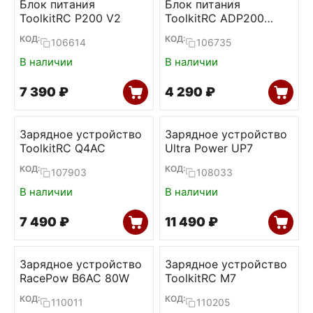
Блок питания
Блок питания
ToolkitRC P200 V2
ToolkitRC ADP200
200W 19,5V 10,3А
КОД:
КОД:
106614
106735
В наличии
В наличии
7 390
₽
4 290
₽
Зарядное устройство
Зарядное устройство
ToolkitRC Q4AC
Ultra Power UP7
КОД:
КОД:
107903
108033
В наличии
В наличии
7 490
₽
11 490
₽
Зарядное устройство
Зарядное устройство
RacePow B6AC 80W
ToolkitRC M7
КОД:
КОД:
110011
110205