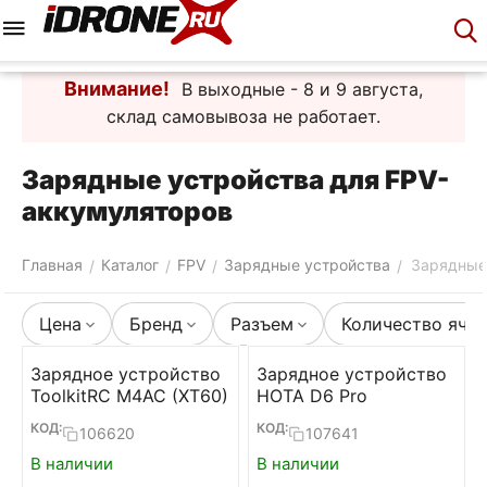
Меню
Корзина
Аккаунт
Контакты
Внимание!
В выходные - 8 и 9 августа,
склад самовывоза не работает.
Зарядные устройства для FPV-
аккумуляторов
Главная
Каталог
FPV
Зарядные устройства
Зарядные
/
/
/
/
Цена
Бренд
Разъем
Количество яче
Зарядное устройство
Зарядное устройство
ToolkitRC M4AC (XT60)
HOTA D6 Pro
КОД:
КОД:
106620
107641
В наличии
В наличии