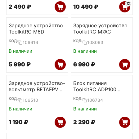
2 490
₽
10 490
₽
Зарядное устройство
Зарядное устройство
ToolkitRC M6D
ToolkitRC M7AC
КОД:
КОД:
106616
108093
В наличии
В наличии
5 990
₽
6 990
₽
Зарядное устройство-
Блок питания
вольтметр BETAFPV
ToolkitRC ADP100
BT2.0
100W 20V 5А
КОД:
КОД:
106510
106734
В наличии
В наличии
1 190
₽
2 290
₽