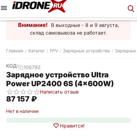
Меню
Корзина
Аккаунт
Контакты
Внимание!
В выходные - 8 и 9 августа,
склад самовывоза не работает.
Главная
Каталог
FPV
Зарядные устройства
Зарядные
/
/
/
/
КОД:
106792
Зарядное устройство Ultra
Power UP2400 6S (4x600W)
Написать отзыв
87 157
₽
Нет в наличии
Нравится!