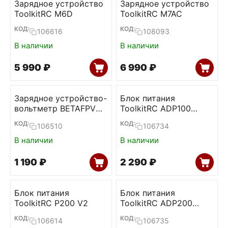
Зарядное устройство
Зарядное устройство
ToolkitRC M6D
ToolkitRC M7AC
КОД:
КОД:
106616
108093
В наличии
В наличии
5 990
₽
6 990
₽
Зарядное устройство-
Блок питания
вольтметр BETAFPV
ToolkitRC ADP100
BT2.0
100W 20V 5А
КОД:
КОД:
106510
106734
В наличии
В наличии
1 190
₽
2 290
₽
Блок питания
Блок питания
ToolkitRC P200 V2
ToolkitRC ADP200
200W 19,5V 10,3А
КОД:
КОД:
106614
106735