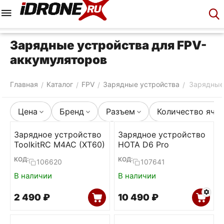
Меню
Корзина
Аккаунт
Контакты
Зарядные устройства для FPV-
аккумуляторов
Главная
Каталог
FPV
Зарядные устройства
Зарядные
/
/
/
/
Цена
Бренд
Разъем
Количество яче
Зарядное устройство
Зарядное устройство
ToolkitRC M4AC (XT60)
HOTA D6 Pro
КОД:
КОД:
106620
107641
В наличии
В наличии
2 490
₽
10 490
₽