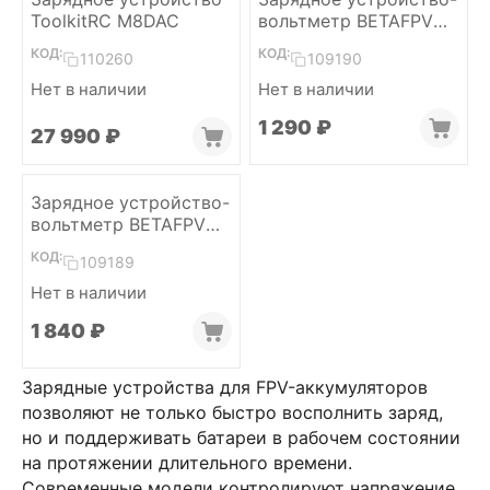
ToolkitRC M8DAC
вольтметр BETAFPV
BT3.0
КОД:
КОД:
110260
109190
Нет в наличии
Нет в наличии
1 290
₽
27 990
₽
Зарядное устройство-
вольтметр BETAFPV
XH2.54 (with cable)
КОД:
109189
Нет в наличии
1 840
₽
Зарядные устройства для FPV-аккумуляторов
позволяют не только быстро восполнить заряд,
но и поддерживать батареи в рабочем состоянии
на протяжении длительного времени.
Современные модели контролируют напряжение