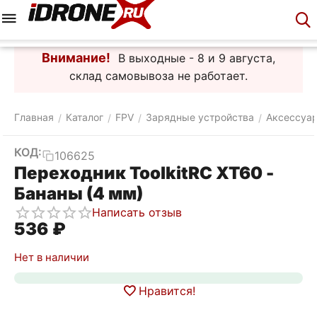
Меню
Корзина
Аккаунт
Контакты
Внимание!
В выходные - 8 и 9 августа,
склад самовывоза не работает.
Главная
Каталог
FPV
Зарядные устройства
Аксессуа
/
/
/
/
КОД:
106625
Переходник ToolkitRC XT60 -
Бананы (4 мм)
Написать отзыв
‍536‍
₽
Нет в наличии
Нравится!