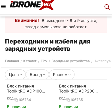
Меню
Корзина
Аккаунт
Контакты
Внимание!
В выходные - 8 и 9 августа,
склад самовывоза не работает.
Переходники и кабели для
зарядных устройств
Главная
Каталог
FPV
Зарядные устройства
Аксессуа
/
/
/
/
Цена
Бренд
Разъем
Блок питания
Блок питания
ToolkitRC ADP100
ToolkitRC ADP200
100W 20V 5А
200W 19,5V 10,3А
КОД:
КОД:
106734
106735
В наличии
В наличии