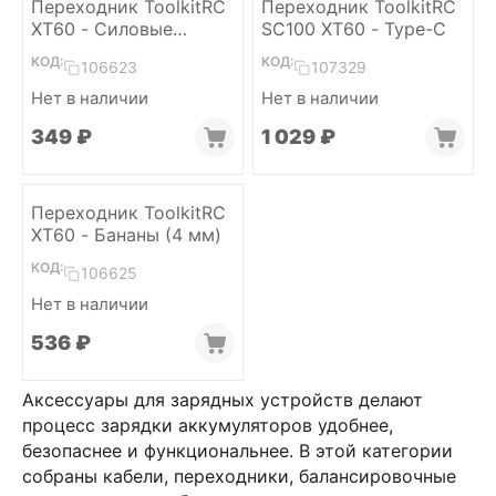
Переходник ToolkitRC
Переходник ToolkitRC
XT60 - Силовые
SC100 XT60 - Type-C
провода (Крокодилы)
КОД:
КОД:
106623
107329
Нет в наличии
Нет в наличии
‍349‍
₽
1 029
₽
Переходник ToolkitRC
XT60 - Бананы (4 мм)
КОД:
106625
Нет в наличии
‍536‍
₽
Аксессуары для зарядных устройств делают
процесс зарядки аккумуляторов удобнее,
безопаснее и функциональнее. В этой категории
собраны кабели, переходники, балансировочные