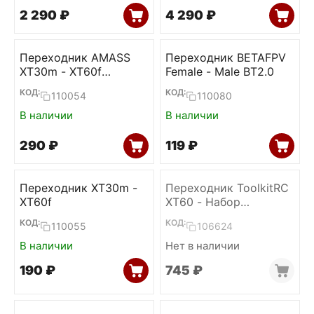
2 290
₽
4 290
₽
Переходник AMASS
Переходник BETAFPV
XT30m - XT60f
Female - Male BT2.0
(100mm)
КОД:
КОД:
110054
110080
В наличии
В наличии
‍290‍
₽
‍119‍
₽
Переходник XT30m -
Переходник ToolkitRC
XT60f
XT60 - Набор
коннекторов
КОД:
КОД:
110055
106624
В наличии
Нет в наличии
‍190‍
₽
‍745‍
₽