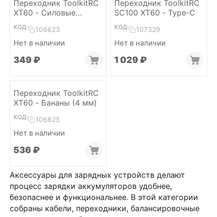
Переходник ToolkitRC
Переходник ToolkitRC
XT60 - Силовые
SC100 XT60 - Type-C
провода (Крокодилы)
КОД:
КОД:
106623
107329
Нет в наличии
Нет в наличии
‍349‍
₽
1 029
₽
Переходник ToolkitRC
XT60 - Бананы (4 мм)
КОД:
106625
Нет в наличии
‍536‍
₽
Аксессуары для зарядных устройств делают
процесс зарядки аккумуляторов удобнее,
безопаснее и функциональнее. В этой категории
собраны кабели, переходники, балансировочные