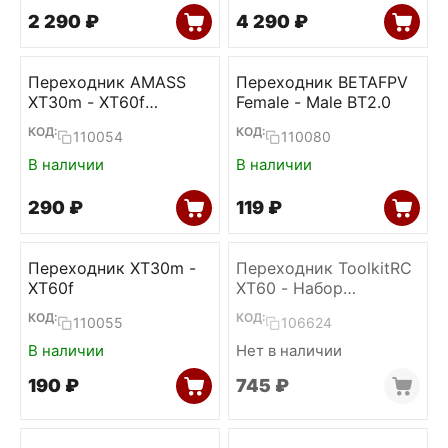
2 290
₽
4 290
₽
Переходник AMASS
Переходник BETAFPV
XT30m - XT60f
Female - Male BT2.0
(100mm)
КОД:
КОД:
110054
110080
В наличии
В наличии
‍290‍
₽
‍119‍
₽
Переходник XT30m -
Переходник ToolkitRC
XT60f
XT60 - Набор
коннекторов
КОД:
КОД:
110055
106624
В наличии
Нет в наличии
‍190‍
₽
‍745‍
₽