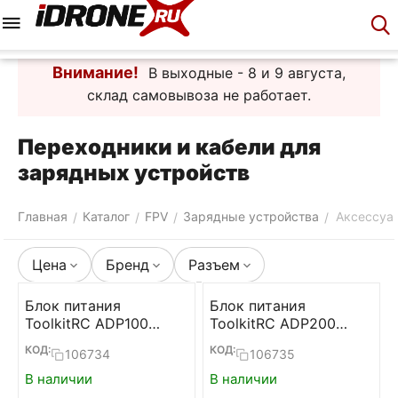
Меню
Корзина
Аккаунт
Контакты
Внимание!
В выходные - 8 и 9 августа,
склад самовывоза не работает.
Переходники и кабели для
зарядных устройств
Главная
Каталог
FPV
Зарядные устройства
Аксессуа
/
/
/
/
Цена
Бренд
Разъем
Блок питания
Блок питания
ToolkitRC ADP100
ToolkitRC ADP200
100W 20V 5А
200W 19,5V 10,3А
КОД:
КОД:
106734
106735
В наличии
В наличии