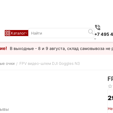
Каталог
+7 495 
ие!
В выходные - 8 и 9 августа, склад самовывоза не 
ые очки
FPV видео-шлем DJI Goggles N3
/
F
2
Не
зывы