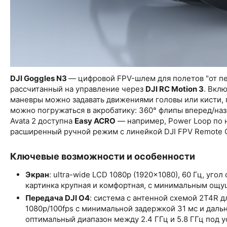
DJI Goggles N3
— цифровой FPV-шлем для полетов "от пе
рассчитанный на управление через
DJI RC Motion 3
. Вкл
маневры можно задавать движениями головы или кисти, 
можно погружаться в акробатику: 360° флипы вперед/наза
Avata 2 доступна
Easy ACRO
— например, Power Loop по 
расширенный ручной режим с линейкой DJI FPV Remote Co
Ключевые возможности и особенности
Экран
: ultra-wide LCD 1080p (1920×1080), 60 Гц, уго
картинка крупная и комфортная, с минимальным ощу
Передача DJI O4
: система с антенной схемой 2T4R д
1080p/100fps с минимальной задержкой 31 мс и даль
оптимальный диапазон между 2.4 ГГц и 5.8 ГГц под у