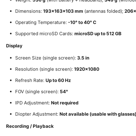
Dimensions:
193×163×103 mm
(antennas folded);
206×
Operating Temperature:
-10° to 40° C
Supported microSD Cards:
microSD up to 512 GB
Display
Screen Size (single screen):
3.5 in
Resolution (single screen):
1920×1080
Refresh Rate:
Up to 60 Hz
FOV (single screen):
54°
IPD Adjustment:
Not required
Diopter Adjustment:
Not available (usable with glasses
Recording / Playback