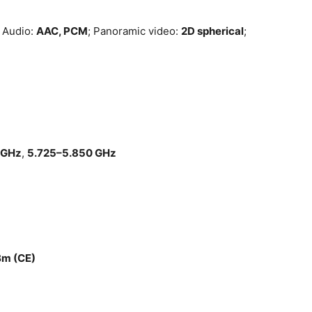
 Audio:
AAC, PCM
; Panoramic video:
2D spherical
;
 GHz
,
5.725–5.850 GHz
Bm (CE)