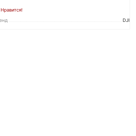
Нравится!
енд
DJI