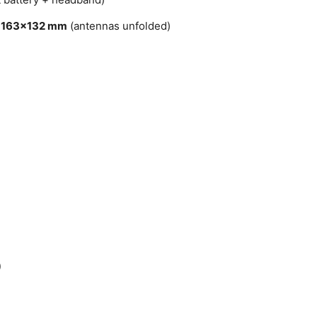
163×132 mm
(antennas unfolded)
)