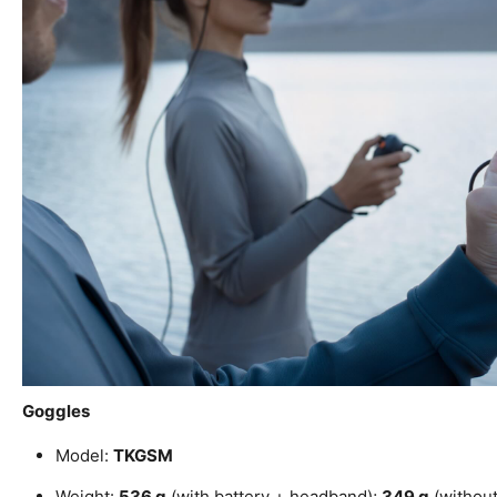
Goggles
Model:
TKGSM
Weight:
536 g
(with battery + headband);
349 g
(without