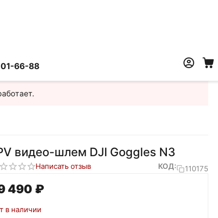
401-66-88
работает.
PV видео-шлем DJI Goggles N3
Написать отзыв
КОД:
110175
9 490
₽
т в наличии