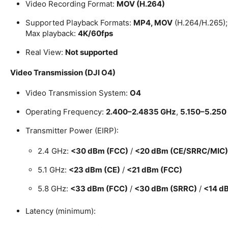
Video Recording Format:
MOV (H.264)
Supported Playback Formats:
MP4, MOV
(H.264/H.265);
Max playback:
4K/60fps
Real View:
Not supported
Video Transmission (DJI O4)
Video Transmission System:
O4
Operating Frequency:
2.400–2.4835 GHz
,
5.150–5.250
Transmitter Power (EIRP):
2.4 GHz:
<30 dBm (FCC)
/
<20 dBm (CE/SRRC/MIC)
5.1 GHz:
<23 dBm (CE)
/
<21 dBm (FCC)
5.8 GHz:
<33 dBm (FCC)
/
<30 dBm (SRRC)
/
<14 d
Latency (minimum):