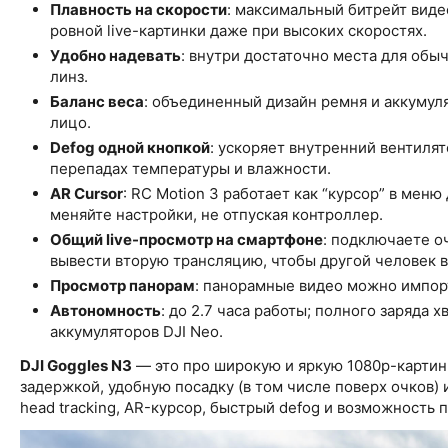
Плавность на скорости
: максимальный битрейт виде
ровной live-картинки даже при высоких скоростях.
Удобно надевать
: внутри достаточно места для обы
линз.
Баланс веса
: объединенный дизайн ремня и аккумуля
лицо.
Defog одной кнопкой
: ускоряет внутренний вентиля
перепадах температуры и влажности.
AR Cursor
: RC Motion 3 работает как “курсор” в мен
меняйте настройки, не отпуская контроллер.
Общий live-просмотр на смартфоне
: подключаете о
вывести вторую трансляцию, чтобы другой человек в
Просмотр панорам
: панорамные видео можно импорт
Автономность
: до 2.7 часа работы; полного заряда 
аккумуляторов DJI Neo.
DJI Goggles N3
— это про широкую и яркую 1080p-картин
задержкой, удобную посадку (в том числе поверх очков)
head tracking, AR-курсор, быстрый defog и возможность п