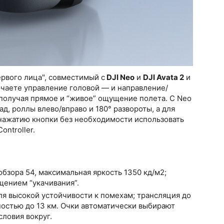
рвого лица", совместимый с
DJI Neo
и
DJI Avata 2
и
ючаете управление головой — и направление/
получая прямое и “живое” ощущение полета. С Neo
д, роллы влево/вправо и 180° развороты, а для
нажатию кнопки без необходимости использовать
ntroller.
л обзора 54, максимальная яркость 1350 кд/м2;
щением “укачивания”.
ля высокой устойчивости к помехам; трансляция до
ностью до 13 км. Очки автоматически выбирают
словия вокруг.