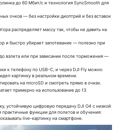
олинка до 60 Мбит/с и технология SyncSmooth для
чных очков — без настройки диоптрий и без вставок
тора распределяет массу так, чтобы не давить на
тор и быстро убирает запотевание — полезно при
ю до взлета или при зависании после торможения —
чки к телефону по USB-C, и через DJI Fly можно
идел картинку в реальном времени.
ировать на microSD и смотреть прямо в очках.
хватает примерно на использование до 13
ку, устойчивую цифровую передачу DJI O4 с низкой
 и практичные функции для полетов и обучения:
оказывать live-картинку на смартфоне.