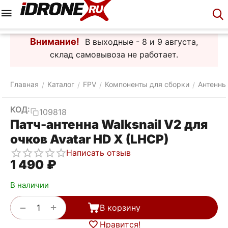
Меню
Корзина
Аккаунт
Контакты
Внимание!
В выходные - 8 и 9 августа,
склад самовывоза не работает.
Главная
Каталог
FPV
Компоненты для сборки
Антенны
/
/
/
/
КОД:
109818
Патч-антенна Walksnail V2 для
очков Avatar HD X (LHCP)
Написать отзыв
1 490
₽
В наличии
+
−
В корзину
Нравится!